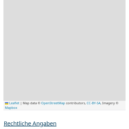
Leaflet
|
Map data ©
OpenStreetMap
contributors,
CC-BY-SA
, Imagery ©
Mapbox
Rechtliche Angaben