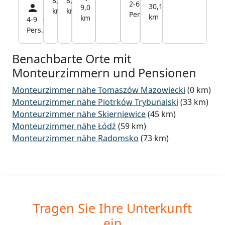
8,5
8,5
2-6
28,3
30,1
9,0
km
km
Pers.
km
km
km
4-9
0,2
Pers.
km
Benachbarte Orte mit
Monteurzimmern und Pensionen
Monteurzimmer nähe Tomaszów Mazowiecki
(0 km)
Monteurzimmer nähe Piotrków Trybunalski
(33 km)
Monteurzimmer nähe Skierniewice
(45 km)
Monteurzimmer nähe Łódź
(59 km)
Monteurzimmer nähe Radomsko
(73 km)
Tragen Sie Ihre Unterkunft
ein