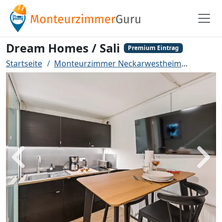
Dream Homes / Sali
Premium Eintrag
Startseite
Monteurzimmer Neckarwestheim
Dream 
Zurück
Weit