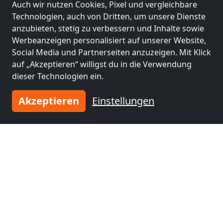
ab
17,00 €
Auch wir nutzen Cookies, Pixel und vergleichbare
Technologien, auch von Dritten, um unsere Dienste
anzubieten, stetig zu verbessern und Inhalte sowie
Kernsaniertes MFH (7 Wohnungen)
Werbeanzeigen personalisiert auf unserer Website,
74081 Heilbronn
Social Media und Partnerseiten anzuzeigen. Mit Klick
auf „Akzeptieren“ willigst du in die Verwendung
8,0 km
dieser Technologien ein.
Akzeptieren
Einstellungen
Benachbarte Orte mit
Monteurzimmern und Pensionen
Monteurzimmer
Monteurzimmer
nähe
nähe
Heilbronn
(10 km)
Stuttgart
(27 km)
Monteurzimmer
Monteurzimmer
nähe
nähe