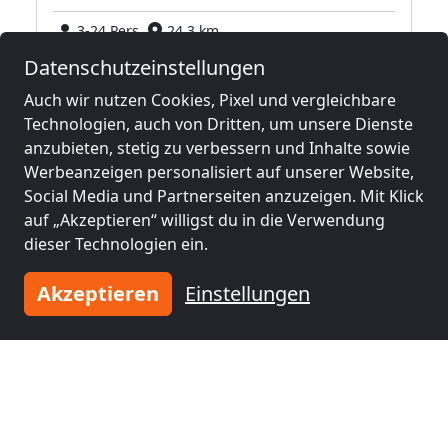
3-24 Pers.
24,3 km
Datenschutzeinstellungen
Auch wir nutzen Cookies, Pixel und vergleichbare
Benachbarte Orte mit
Technologien, auch von Dritten, um unsere Dienste
Monteurzimmern und Pensionen
anzubieten, stetig zu verbessern und Inhalte sowie
Werbeanzeigen personalisiert auf unserer Website,
Monteurzimmer
Monteurzimmer
Social Media und Partnerseiten anzuzeigen. Mit Klick
nähe
nähe
auf „Akzeptieren“ willigst du in die Verwendung
Cuxhaven
(20 km)
Bremerhaven
(24
dieser Technologien ein.
km)
Akzeptieren
Einstellungen
Monteurzimmer
Monteurzimmer
nähe
nähe
Nordenham
(36 km)
Osterholz-
Scharmbeck
(46 km)