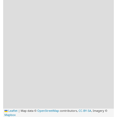
Leaflet
|
Map data ©
OpenStreetMap
contributors,
CC-BY-SA
, Imagery ©
Mapbox