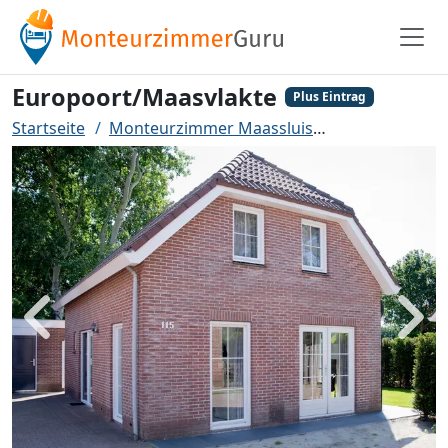
Europoort/Maasvlakte
Plus Eintrag
Startseite
Monteurzimmer Maassluis
Europoort/Ma
Zurück
Weit