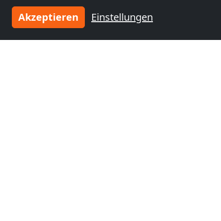
Nähe von Burgh
Akzeptieren
Einstellungen
ab
35,00 €
Kwatery Pracownicze Europort Rotterdam i Okolice
3198 NB Europort
6-50 Pers.
16,0 km