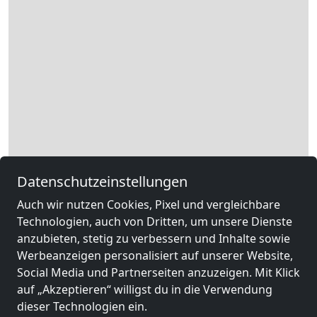
Datenschutzeinstellungen
Auch wir nutzen Cookies, Pixel und vergleichbare
Technologien, auch von Dritten, um unsere Dienste
anzubieten, stetig zu verbessern und Inhalte sowie
Werbeanzeigen personalisiert auf unserer Website,
Leaflet
|
Map data ©
OpenStreetMap
contributors,
CC-BY-SA
, Imagery ©
Social Media und Partnerseiten anzuzeigen. Mit Klick
Mapbox
auf „Akzeptieren“ willigst du in die Verwendung
dieser Technologien ein.
Andere Monteurzimmer in der