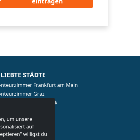
eintragen
ELIEBTE STÄDTE
nteurzimmer Frankfurt am Main
nteurzimmer Graz
nteurzimmer Innsbruck
nteurzimmer Linz
ten, um unsere
nteurzimmer Salzburg
onalisiert auf
nteurzimmer Wien
ptieren“ willigst du