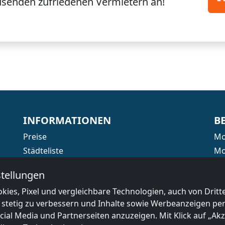
usenden
zufriedenen Vermietern an!
INFORMATIONEN
B
Preise
Mo
Städteliste
Mo
Mo
tellungen
Mo
kies, Pixel und vergleichbare Technologien, auch von Drit
Mo
 stetig zu verbessern und Inhalte sowie Werbeanzeigen pers
Mo
ial Media und Partnerseiten anzuzeigen. Mit Klick auf „Akze