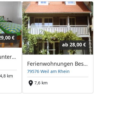
29,00 €
ab
28,00 €
Top-Monteurunterkünfte im Großraum Lörrach
Ferienwohnungen Best - Basel, Lörrach, Weil am Rhein
79576 Weil am Rhein
4,8 km
7,6 km