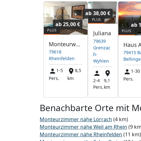
ab
38,00 €
ab
25,00 €
ab
Juliana
79639
Monteurwohnung Rheinfelden
Grenzac
79618
79415 B
h-
Rheinfelden
Belling
Wyhlen
1-5
8,5
1-30
Pers.
km
Pers.
2-4
9,1
Pers.
km
Benachbarte Orte mit 
Monteurzimmer nähe Lörrach
(4 km)
Monteurzimmer nähe Weil am Rhein
(9 km
Monteurzimmer nähe Rheinfelden
(11 km)