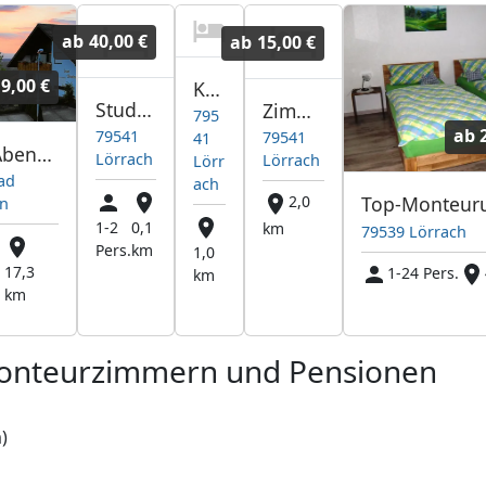
ab
40,00 €
ab
15,00 €
19,00 €
Krause
Studio Lorenz
Zimmer in Lörrach
795
ab
79541
79541
41
Haus Abendrot Monteurzimmer
Lörrach
Lörrach
Lörr
ad
ach
2,0
en
1-2
0,1
km
79539 Lörrach
Pers.
km
1,0
17,3
1-24 Pers.
km
km
Monteurzimmern und Pensionen
)