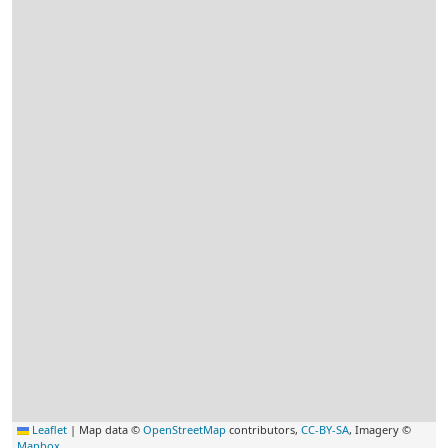
Leaflet
|
Map data ©
OpenStreetMap
contributors,
CC-BY-SA
, Imagery ©
Mapbox