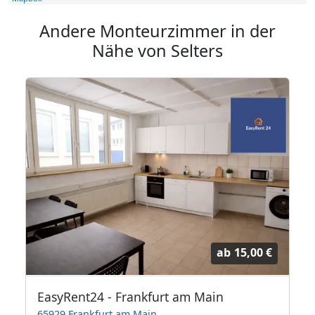
Andere Monteurzimmer in der
Nähe von Selters
ab
15,00 €
oßem Balkon TV's
EasyRent24 - Frankfurt am Main
65929 Frankfurt am Main