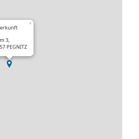
×
erkunft
m 3,
57 PEGNITZ