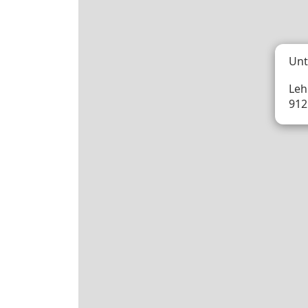
Unt
Leh
912