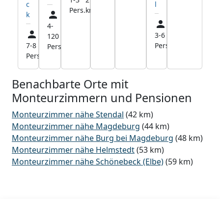
c
l
Pers.
km
k
4-
27,1
3-6
41,2
120
km
7-8
45,0
Pers.
km
Pers.
Pers.
km
Benachbarte Orte mit
Monteurzimmern und Pensionen
Monteurzimmer nähe Stendal
(42 km)
Monteurzimmer nähe Magdeburg
(44 km)
Monteurzimmer nähe Burg bei Magdeburg
(48 km)
Monteurzimmer nähe Helmstedt
(53 km)
Monteurzimmer nähe Schönebeck (Elbe)
(59 km)