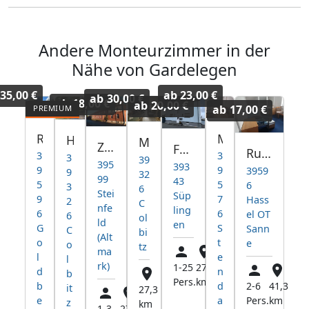
Andere Monteurzimmer in der
Nähe von Gardelegen
35,00 €
ab
23,00 €
ab
30,00 €
ab
18,00 €
ab
20,00 €
ab
17,00 €
Ronny's Ferienkiste
Monteurswohnung
Heide-Camp Colbitz
Monteurzimmer Colbitz
Zimmervermietung Steinfeld
FeWo Haldensleben/Süplingen
Rundt's Monteurzimmervermietung
3
3
3
39
395
393
9
9
3959
9
32
99
43
5
5
6
3
6
Stei
Süp
9
7
Hass
2
C
nfe
ling
6
6
el OT
6
ol
ld
en
G
S
Sann
C
bi
(Alt
o
t
e
o
tz
ma
l
e
l
rk)
1-25
27,5
d
n
b
Pers.
km
2-6
41,3
b
d
it
27,3
Pers.
km
e
a
z
km
1-3
27,2