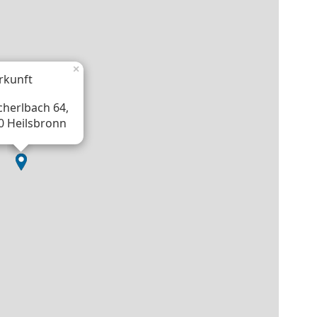
×
rkunft
herlbach 64,
0 Heilsbronn