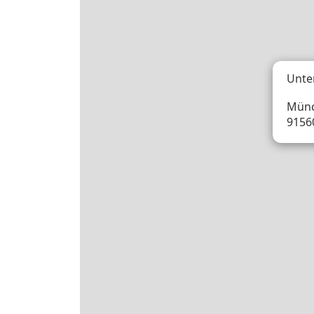
Unte
Münc
9156