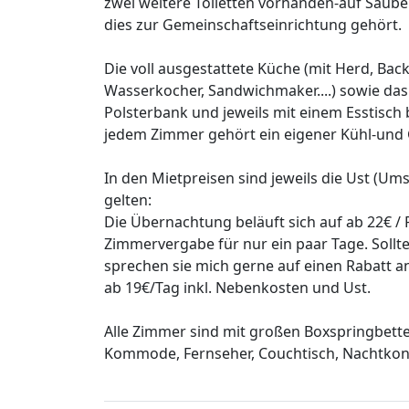
zwei weitere Toiletten vorhanden-auf Sauber
dies zur Gemeinschaftseinrichtung gehört.
Die voll ausgestattete Küche (mit Herd, Bac
Wasserkocher, Sandwichmaker....) sowie das F
Polsterbank und jeweils mit einem Esstisch 
jedem Zimmer gehört ein eigener Kühl-und 
In den Mietpreisen sind jeweils die Ust (Ums
gelten:
Die Übernachtung beläuft sich auf ab 22€ /
Zimmervergabe für nur ein paar Tage. Soll
sprechen sie mich gerne auf einen Rabatt a
ab 19€/Tag inkl. Nebenkosten und Ust.
Alle Zimmer sind mit großen Boxspringbett
Kommode, Fernseher, Couchtisch, Nachtkons