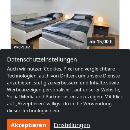
ab
15,00 €
Datenschutzeinstellungen
Apartment
60 Betten ganzes Haus oder Apartments + Linz-Wels-Steyr-Umgebung mit Parkplatz, TOP Lage!
4030 Linz
Auch wir nutzen Cookies, Pixel und vergleichbare
Technologien, auch von Dritten, um unsere Dienste
2-60 Pers.
30,3 km
anzubieten, stetig zu verbessern und Inhalte sowie
Werbeanzeigen personalisiert auf unserer Website,
Social Media und Partnerseiten anzuzeigen. Mit Klick
Benachbarte Orte mit
auf „Akzeptieren“ willigst du in die Verwendung
Monteurzimmern und Pensionen
dieser Technologien ein.
Akzeptieren
Einstellungen
Monteurzimmer
Monteurzimmer