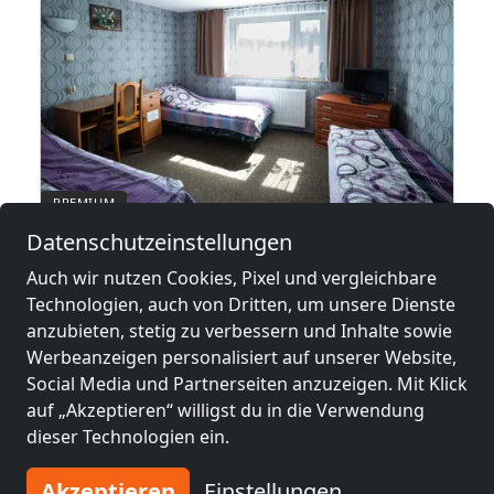
Datenschutzeinstellungen
(140 mkw) z osobnym wejściem.
Hotel pracowniczy Gruszczyn Swarzędz Poznań
Auch wir nutzen Cookies, Pixel und vergleichbare
62-006 Gruszczyn
Technologien, auch von Dritten, um unsere Dienste
1-50 Pers.
43,4 km
anzubieten, stetig zu verbessern und Inhalte sowie
Werbeanzeigen personalisiert auf unserer Website,
Social Media und Partnerseiten anzuzeigen. Mit Klick
Benachbarte Orte mit
auf „Akzeptieren“ willigst du in die Verwendung
dieser Technologien ein.
Monteurzimmern und Pensionen
Akzeptieren
Einstellungen