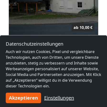
ab
10,00 €
Ilmenau Apartment
Datenschutzeinstellungen
98694 Ilmenau
Auch wir nutzen Cookies, Pixel und vergleichbare
Technologien, auch von Dritten, um unsere Dienste
13,7 km
anzubieten, stetig zu verbessern und Inhalte sowie
Werbeanzeigen personalisiert auf unserer Website,
Social Media und Partnerseiten anzuzeigen. Mit Klick
Benachbarte Orte mit
auf „Akzeptieren“ willigst du in die Verwendung
Monteurzimmern und Pensionen
dieser Technologien ein.
Monteurzimmer
Monteurzimmer
Akzeptieren
Einstellungen
nähe
nähe