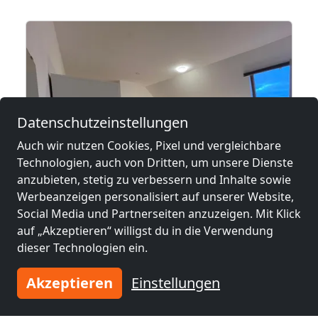
Datenschutzeinstellungen
Auch wir nutzen Cookies, Pixel und vergleichbare
Technologien, auch von Dritten, um unsere Dienste
anzubieten, stetig zu verbessern und Inhalte sowie
Werbeanzeigen personalisiert auf unserer Website,
ab
17,00 €
Social Media und Partnerseiten anzuzeigen. Mit Klick
auf „Akzeptieren“ willigst du in die Verwendung
Monteurwohnungen in Perl – bis 250 Betten
dieser Technologien ein.
66706 Perl
Akzeptieren
Einstellungen
1-23 Pers.
0,4 km