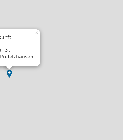
×
kunft
l 3 ,
 Rudelzhausen