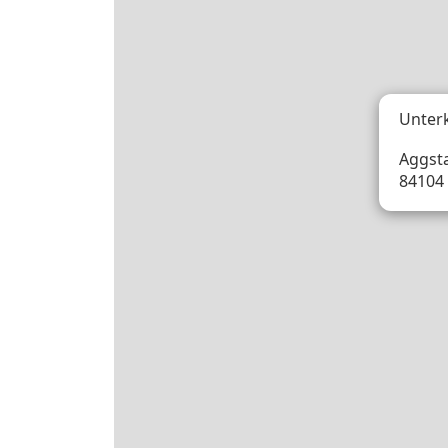
Unter
Aggstal
84104