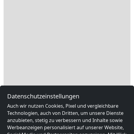
Datenschutzeinstellungen
Leaflet
|
Map data ©
OpenStreetMap
contributors,
CC-BY-SA
, Imagery ©
Mapbox
Auch wir nutzen Cookies, Pixel und vergleichbare
Technologien, auch von Dritten, um unsere Dienste
Rechtliche Angaben
anzubieten, stetig zu verbessern und Inhalte sowie
Werbeanzeigen personalisiert auf unserer Website,