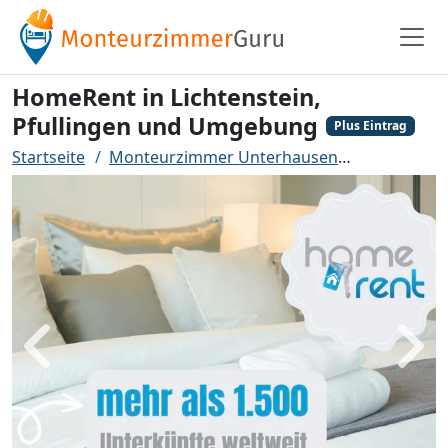
HomeRent in Lichtenstein,
Pfullingen und Umgebung
Plus Eintrag
Startseite
Monteurzimmer Unterhausen
HomeRent i
Zurück
Weit