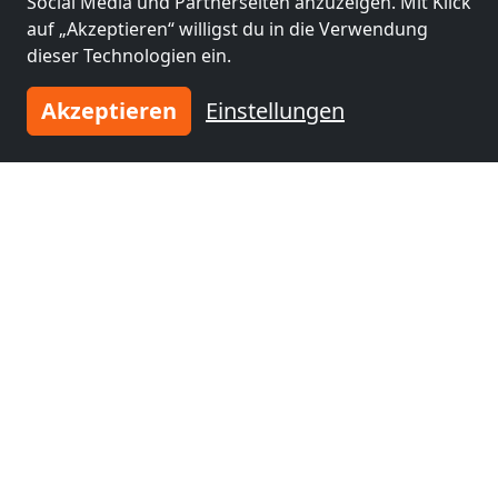
Social Media und Partnerseiten anzuzeigen. Mit Klick
auf „Akzeptieren“ willigst du in die Verwendung
Andere Monteurzimmer in der
dieser Technologien ein.
Nähe von Rechtenstein
Akzeptieren
Einstellungen
ab
28,00 €
Wohnung Malchut
72655 Altdorf