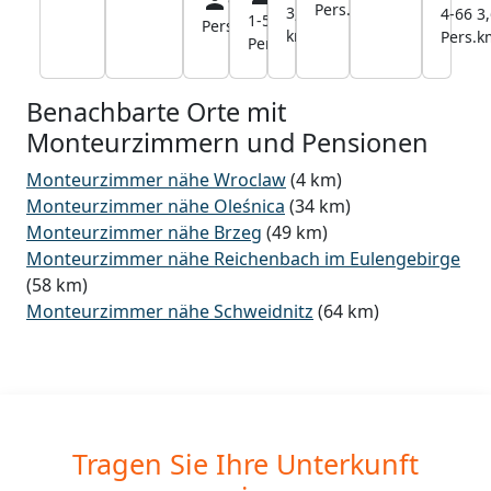
Pers.
3,2
4-66
3,
1-50
2,9
Pers.
1,1
km
Pers.
k
Pers.
km
km
Benachbarte Orte mit
Monteurzimmern und Pensionen
Monteurzimmer nähe Wroclaw
(4 km)
Monteurzimmer nähe Oleśnica
(34 km)
Monteurzimmer nähe Brzeg
(49 km)
Monteurzimmer nähe Reichenbach im Eulengebirge
(58 km)
Monteurzimmer nähe Schweidnitz
(64 km)
Tragen Sie Ihre Unterkunft