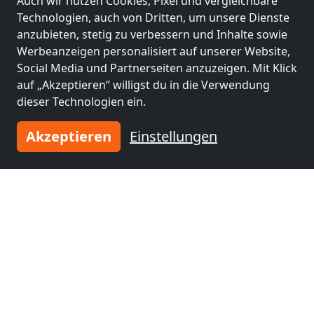
Auch wir nutzen Cookies, Pixel und vergleichbare
Technologien, auch von Dritten, um unsere Dienste
anzubieten, stetig zu verbessern und Inhalte sowie
Werbeanzeigen personalisiert auf unserer Website,
Social Media und Partnerseiten anzuzeigen. Mit Klick
auf „Akzeptieren“ willigst du in die Verwendung
dieser Technologien ein.
ab
30,00 PLN
Akzeptieren
Einstellungen
Kwatery, Hotel Pracownicy Warszawa
03-044 Warszawa
4-40 Pers.
9,9 km
Benachbarte Orte mit
Monteurzimmern und Pensionen
Monteurzimmer
Monteurzimmer