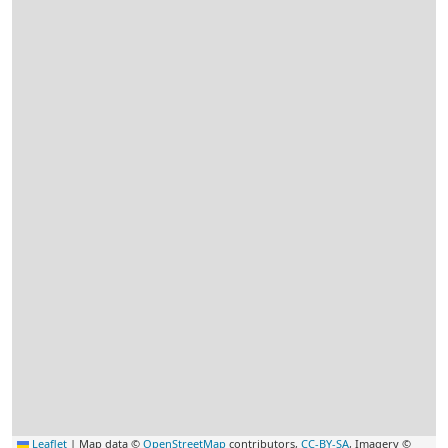
Leaflet
|
Map data ©
OpenStreetMap
contributors,
CC-BY-SA
, Imagery ©