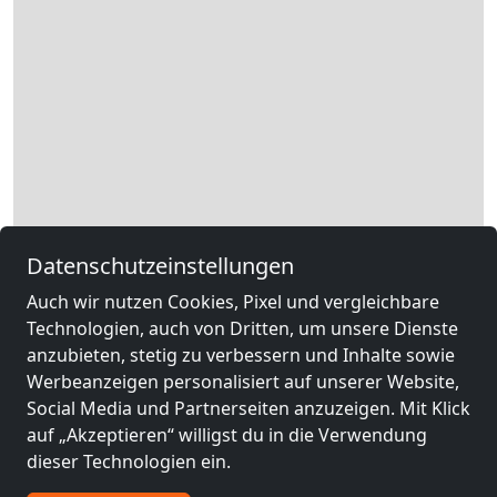
Datenschutzeinstellungen
Auch wir nutzen Cookies, Pixel und vergleichbare
Technologien, auch von Dritten, um unsere Dienste
Leaflet
|
Map data ©
OpenStreetMap
contributors,
CC-BY-SA
, Imagery ©
anzubieten, stetig zu verbessern und Inhalte sowie
Mapbox
Werbeanzeigen personalisiert auf unserer Website,
Andere Monteurzimmer in der
Social Media und Partnerseiten anzuzeigen. Mit Klick
Nähe von Ostroszowice
auf „Akzeptieren“ willigst du in die Verwendung
dieser Technologien ein.