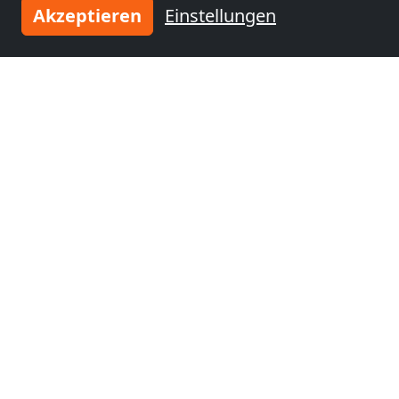
Akzeptieren
Einstellungen
ab
55,00 PLN
NOCLEGI W MŁYNIE ŚWIDNICA
58-100 Świdnica
46,9 km
Benachbarte Orte mit