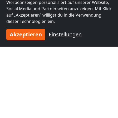
Werbeanzeigen personalisiert auf unserer Website,
nähe
nähe
Social Media und Partnerseiten anzuzeigen. Mit Klick
Wola
(49 km)
Warschau
(51 km)
auf „Akzeptieren“ willigst du in die Verwendung
dieser Technologien ein.
Monteurzimmer
Monteurzimmer
Akzeptieren
Einstellungen
nähe
nähe
Mokotów
(55 km)
Praga Południe
(57
km)
Monteurzimmer
nähe
Ursynów
(59 km)