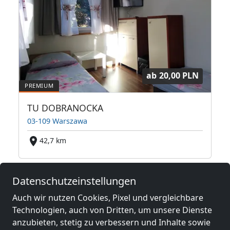
ab
20,00 PLN
wy Dwór Mazowiecki
TU DOBRANOCKA
03-109 Warszawa
42,7 km
Datenschutzeinstellungen
Benachbarte Orte mit
Monteurzimmern und Pensionen
Auch wir nutzen Cookies, Pixel und vergleichbare
Technologien, auch von Dritten, um unsere Dienste
anzubieten, stetig zu verbessern und Inhalte sowie
Monteurzimmer
Monteurzimmer