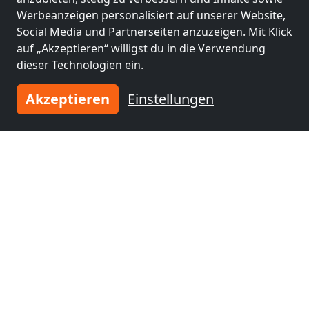
Werbeanzeigen personalisiert auf unserer Website,
Monteurzimmer
Monteurzimmer
Social Media und Partnerseiten anzuzeigen. Mit Klick
nähe
nähe
auf „Akzeptieren“ willigst du in die Verwendung
Płock
(1 km)
Kutno
(46 km)
dieser Technologien ein.
Akzeptieren
Einstellungen
Monteurzimmer
Monteurzimmer
nähe
nähe
Łowicz
(51 km)
Sochaczew
(63 km)
Monteurzimmer
nähe
Ozorków
(71 km)