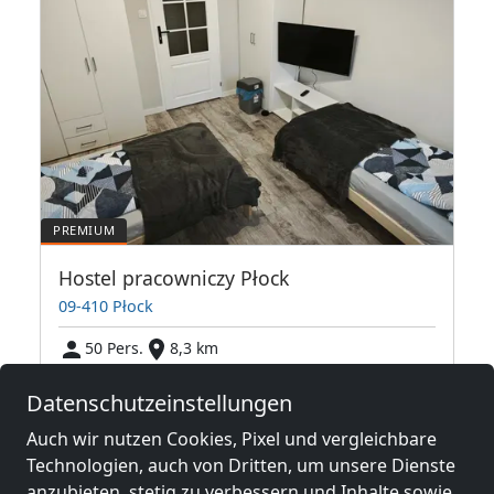
Hostel pracowniczy Płock
09-410 Płock
50 Pers.
8,3 km
Datenschutzeinstellungen
Benachbarte Orte mit
Auch wir nutzen Cookies, Pixel und vergleichbare
Technologien, auch von Dritten, um unsere Dienste
Monteurzimmern und Pensionen
anzubieten, stetig zu verbessern und Inhalte sowie