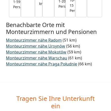
10-
22,0
1-20
22,0
1-59
7,4
km
15
km
Pers.
km
Pers.
km
Pers.
Benachbarte Orte mit
Monteurzimmern und Pensionen
Monteurzimmer nähe Radom
(51 km)
Monteurzimmer nähe Ursynów
(56 km)
Monteurzimmer nähe Mokotów
(59 km)
Monteurzimmer nähe Warschau
(61 km)
Monteurzimmer nähe Praga Południe
(66 km)
Tragen Sie Ihre Unterkunft
ein