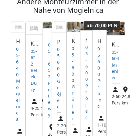
Andere Monteurzimmer in der
Nähe von Mogielnica
ab
70,00 PLN
Willa Szarlotta
Hotel Grójec
Kwatery Grójec Centrum
Hotel pracowniczy Grojec
Hotel robotniczy Kozietuly
Pokoje pracownicze Grójec
Kwatery pracownicze Belsk Duzy
Kwatery Pracownicze Zbrosza Duża
0
0
0
0
0
0
05-
5
05-
5
5
5
5-
5-
62
-
604
-
-
6
6
6
2
6
Jasi
6
6
0
4
0
Bel
5
eni
0
0
0
0
0
ek
2
ec
0
0
G
M
G
Du
P
G
G
r
o
r
zy
n
r
r
o
gi
ój
i
2-60
24,8
ó
ó
je
el
e
e
Pers.
km
j
j
c
ni
c
4-25
15,7
w
e
e
c
Pers.
km
y
c
c
a
1-10
23,2
2-20
21,9
Pers.
km
Pers.
km
20,5