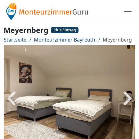
Meyernberg
Plus Eintrag
Startseite
Monteurzimmer Bayreuth
Meyernberg
Zurück
Weit