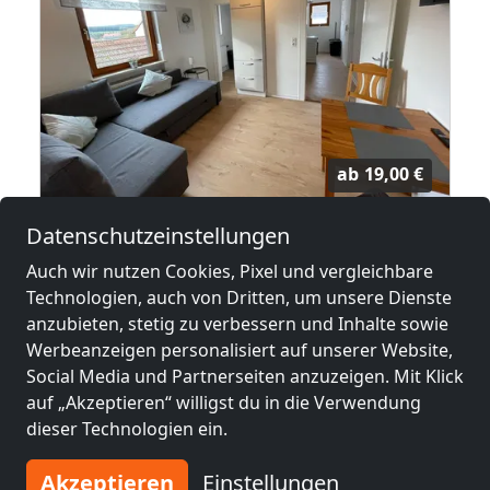
ab
19,00 €
Datenschutzeinstellungen
TOP Monteurswohnungen in Schnabelwaid
Auch wir nutzen Cookies, Pixel und vergleichbare
91289 Schnabelwaid
Technologien, auch von Dritten, um unsere Dienste
2-12 Pers.
13,9 km
anzubieten, stetig zu verbessern und Inhalte sowie
Werbeanzeigen personalisiert auf unserer Website,
Social Media und Partnerseiten anzuzeigen. Mit Klick
Benachbarte Orte mit
auf „Akzeptieren“ willigst du in die Verwendung
dieser Technologien ein.
Monteurzimmern und Pensionen
Akzeptieren
Einstellungen