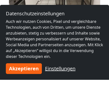
Datenschutzeinstellungen
ab
12,99 €
Auch wir nutzen Cookies, Pixel und vergleichbare
Technologien, auch von Dritten, um unsere Dienste
4-Zimmer Monteurwohnung in Kaiserlautern
anzubieten, stetig zu verbessern und Inhalte sowie
67655 Kaiserslautern
Werbeanzeigen personalisiert auf unserer Website,
Social Media und Partnerseiten anzuzeigen. Mit Klick
4-8 Pers.
3,0 km
auf „Akzeptieren“ willigst du in die Verwendung
dieser Technologien ein.
Benachbarte Orte mit
Akzeptieren
Einstellungen
Monteurzimmern und Pensionen
Monteurzimmer
Monteurzimmer
nähe
nähe
Kaiserslautern
(1
Neustadt an der
km)
Weinstraße
(39 km)