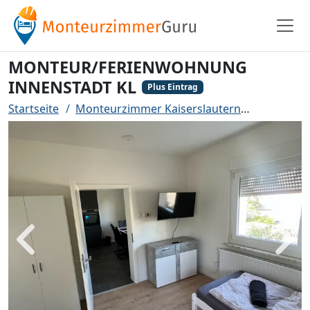
MONTEUR/FERIENWOHNUNG
INNENSTADT KL
Plus Eintrag
Startseite
Monteurzimmer Kaiserslautern
MONTEUR
Zurück
Weit