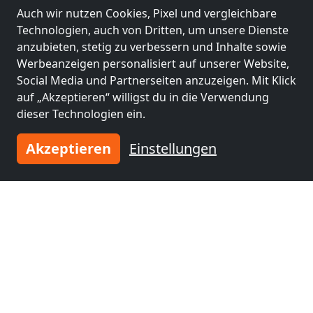
Auch wir nutzen Cookies, Pixel und vergleichbare
Benachbarte Orte mit
Technologien, auch von Dritten, um unsere Dienste
Monteurzimmern und Pensionen
anzubieten, stetig zu verbessern und Inhalte sowie
Werbeanzeigen personalisiert auf unserer Website,
Monteurzimmer
Monteurzimmer
Social Media und Partnerseiten anzuzeigen. Mit Klick
nähe
nähe
auf „Akzeptieren“ willigst du in die Verwendung
Aachen
(12 km)
Mönchengladbach
dieser Technologien ein.
(43 km)
Akzeptieren
Einstellungen
Monteurzimmer
Monteurzimmer
nähe
nähe
Lüttich
(61 km)
Krefeld
(62 km)
Monteurzimmer
nähe
Neuss
(64 km)