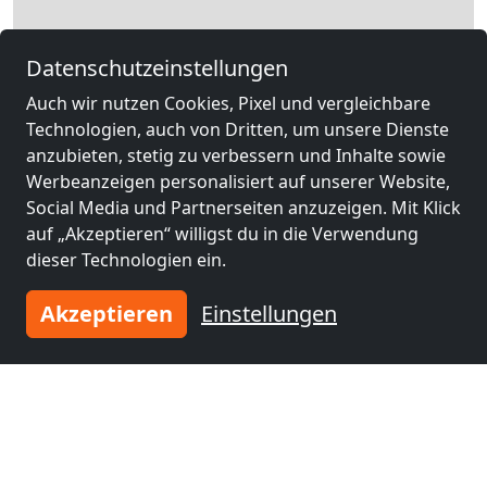
Datenschutzeinstellungen
Auch wir nutzen Cookies, Pixel und vergleichbare
Technologien, auch von Dritten, um unsere Dienste
anzubieten, stetig zu verbessern und Inhalte sowie
Werbeanzeigen personalisiert auf unserer Website,
Leaflet
|
Map data ©
OpenStreetMap
contributors,
CC-BY-SA
, Imagery ©
Mapbox
Social Media und Partnerseiten anzuzeigen. Mit Klick
auf „Akzeptieren“ willigst du in die Verwendung
Rechtliche Angaben
dieser Technologien ein.
Akzeptieren
Einstellungen
Andere Monteurzimmer in der
Nähe von Wien