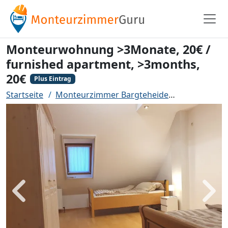
Monteurwohnung >3Monate, 20€ /
furnished apartment, >3months,
20€
Plus Eintrag
Startseite
Monteurzimmer Bargteheide
Monteurwohn
Zurück
Weit