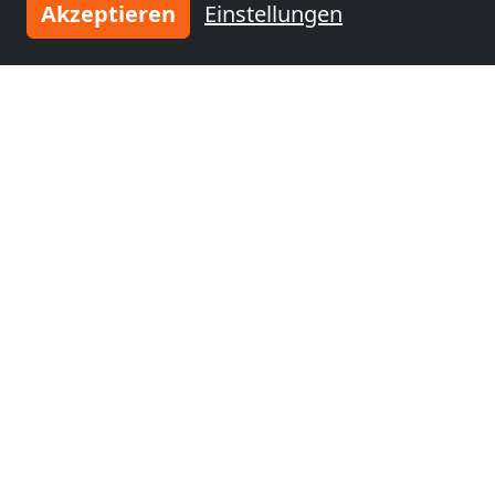
Akzeptieren
Einstellungen
ab
14,00 €
K357 -Staffboarding - Personal- und Monteurzimmer
23843 Bad Oldesloe
14,7 km
Benachbarte Orte mit
Monteurzimmern und Pensionen
Monteurzimmer
Monteurzimmer
nähe
nähe
Norderstedt
(28 km)
Hamburg
(32 km)