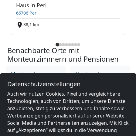
Haus in Perl
66706 Perl
38,1 km
Benachbarte Orte mit
Monteurzimmern und Pensionen
Monteurzimmer
Monteurzimmer
nähe
nähe
Datenschutzeinstellungen
Saarlouis
(6 km)
Dillingen
(9 km)
Auch wir nutzen Cookies, Pixel und vergleichbare
Technologien, auch von Dritten, um unsere Dienste
anzubieten, stetig zu verbessern und Inhalte sowie
Monteurzimmer
Monteurzimmer
Werbeanzeigen personalisiert auf unserer Website,
nähe
nähe
Social Media und Partnerseiten anzuzeigen. Mit Klick
Völklingen
(15 km)
Püttlingen
(18 km)
auf „Akzeptieren“ willigst du in die Verwendung