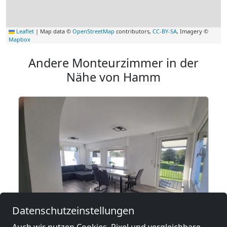
Leaflet
|
Map data ©
OpenStreetMap
contributors,
CC-BY-SA
, Imagery ©
Mapbox
Andere Monteurzimmer in der
Nähe von Hamm
Datenschutzeinstellungen
ab
18,50 €