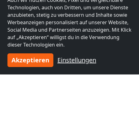
Auch wir nutzen Cookies, Pixel und vergleichbare
Technologien, auch von Dritten, um unsere Dienste
anzubieten, stetig zu verbessern und Inhalte sowie
HAUS SANDBOCHUM / HAMM
Werbeanzeigen personalisiert auf unserer Website,
59077 Hamm
Social Media und Partnerseiten anzuzeigen. Mit Klick
3-12 Pers.
9,2 km
auf „Akzeptieren“ willigst du in die Verwendung
dieser Technologien ein.
Akzeptieren
Einstellungen
Benachbarte Orte mit
Monteurzimmern und Pensionen
Monteurzimmer
Monteurzimmer
nähe
nähe
Hamm
(1 km)
Münster
(34 km)
Monteurzimmer
Monteurzimmer
nähe
nähe