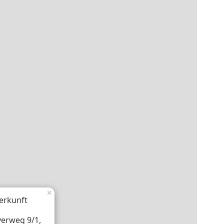
×
erkunft
verweg 9/1,