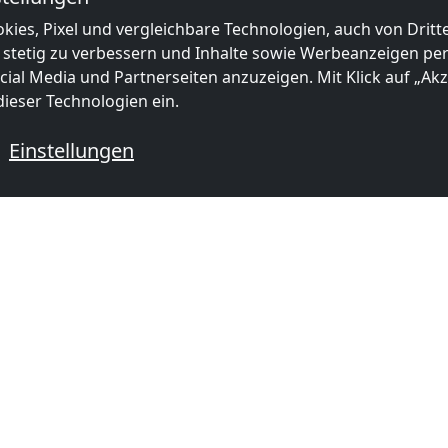
kies, Pixel und vergleichbare Technologien, auch von Drit
 stetig zu verbessern und Inhalte sowie Werbeanzeigen pers
ial Media und Partnerseiten anzuzeigen. Mit Klick auf „Akze
ieser Technologien ein.
Einstellungen
|
Map data ©
OpenStreetMap
contributors,
CC-BY-SA
, Imagery ©
Mapbox