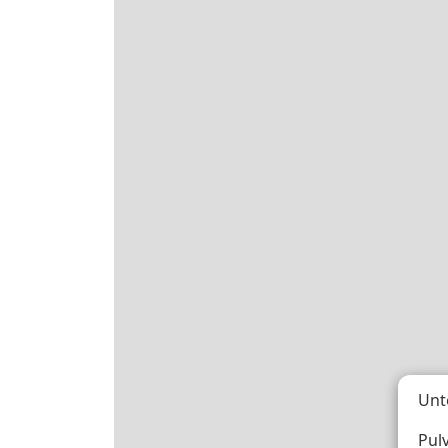
Unt
Pul