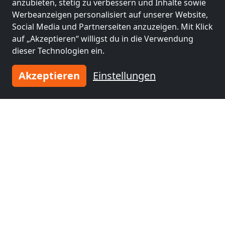
nähe
nähe
anzubieten, stetig zu verbessern und Inhalte sowie
Senden
(13 km)
Heidenheim an der
Werbeanzeigen personalisiert auf unserer Website,
Brenz
(25 km)
Social Media und Partnerseiten anzuzeigen. Mit Klick
auf „Akzeptieren“ willigst du in die Verwendung
dieser Technologien ein.
Monteurzimmer
Monteurzimmer
nähe
nähe
Akzeptieren
Einstellungen
Geislingen an der
Ehingen an der
Steige
(26 km)
Donau
(35 km)
Monteurzimmer
Monteurzimmer
nähe
nähe
Aalen
(39 km)
Eislingen/Fils
(40
km)
Monteurzimmer
Monteurzimmer
nähe
nähe