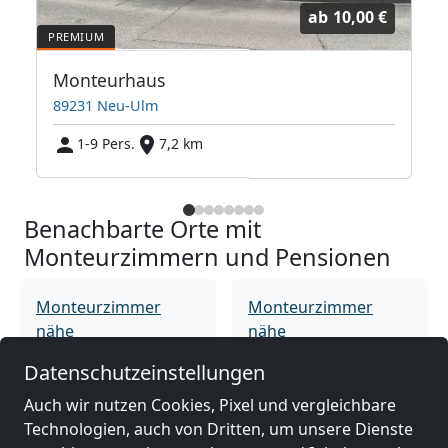
ab
10,00 €
Monteurhaus
89231 Neu-Ulm
1-9 Pers.
7,2 km
Benachbarte Orte mit
Monteurzimmern und Pensionen
Monteurzimmer
Monteurzimmer
nähe
nähe
Neu-Ulm
(7 km)
Ulm
(7 km)
Datenschutzeinstellungen
Auch wir nutzen Cookies, Pixel und vergleichbare
Monteurzimmer
Monteurzimmer
Technologien, auch von Dritten, um unsere Dienste