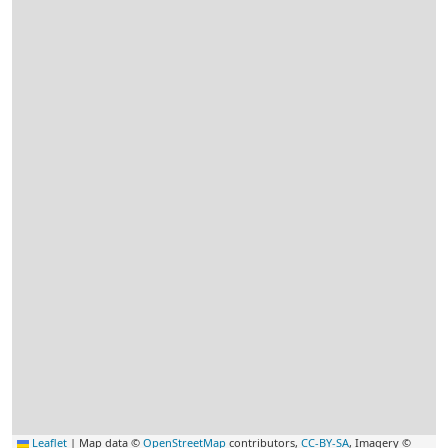
Leaflet
|
Map data ©
OpenStreetMap
contributors,
CC-BY-SA
, Imagery ©