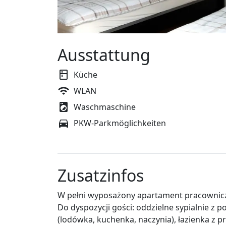
Ausstattung
Küche
WLAN
Waschmaschine
PKW-Parkmöglichkeiten
Zusatzinfos
W pełni wyposażony apartament pracowniczy
Do dyspozycji gości: oddzielne sypialnie z
(lodówka, kuchenka, naczynia), łazienka z pr