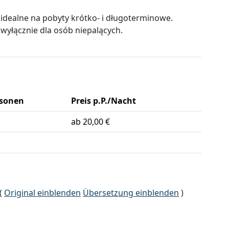
 idealne na pobyty krótko- i długoterminowe.
wyłącznie dla osób niepalących.
rsonen
Preis p.P./Nacht
ab 20,00 €
(
Original einblenden
Übersetzung einblenden
)