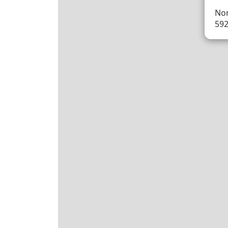
Nor
59