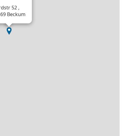
dstr 52 ,
269 Beckum