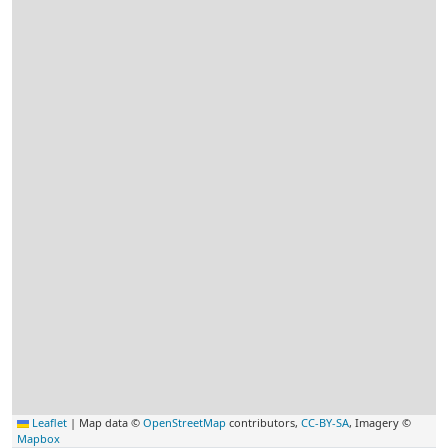
Leaflet
|
Map data ©
OpenStreetMap
contributors,
CC-BY-SA
, Imagery ©
Mapbox