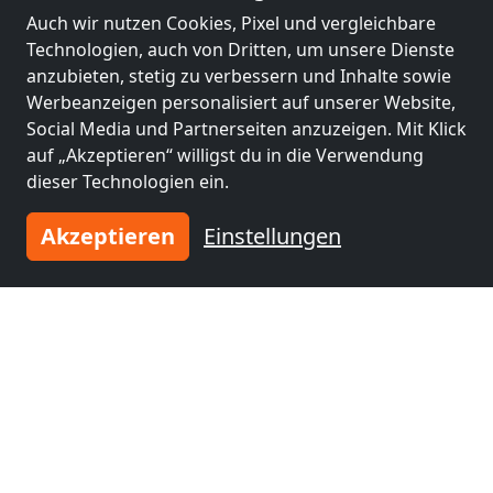
Auch wir nutzen Cookies, Pixel und vergleichbare
Technologien, auch von Dritten, um unsere Dienste
Monteurzimmer Borken-Gemen und Borken-Burlo bei Lehmann
anzubieten, stetig zu verbessern und Inhalte sowie
46325 Borken
Werbeanzeigen personalisiert auf unserer Website,
Social Media und Partnerseiten anzuzeigen. Mit Klick
1-11 Pers.
1,3 km
auf „Akzeptieren“ willigst du in die Verwendung
dieser Technologien ein.
Benachbarte Orte mit
Akzeptieren
Einstellungen
Monteurzimmern und Pensionen
Monteurzimmer
Monteurzimmer
nähe
nähe
Gelsenkirchen
(40
Essen
(41 km)
km)
Monteurzimmer
Monteurzimmer