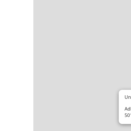
Un
Ad
50