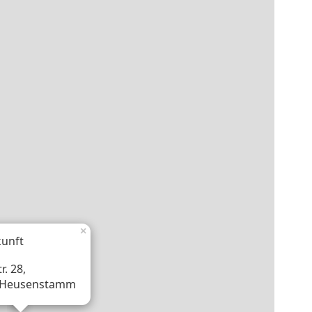
×
unft
r. 28,
 Heusenstamm