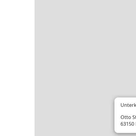
Unterk
Otto St
63150