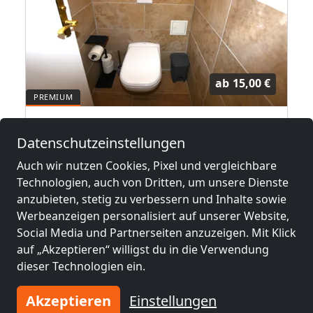
ab
15,00 €
 Küchen - schnelle Antwort
Hammer Traumwohnung
Datenschutzeinstellungen
8053 Graz
Auch wir nutzen Cookies, Pixel und vergleichbare
3,4 km
Technologien, auch von Dritten, um unsere Dienste
anzubieten, stetig zu verbessern und Inhalte sowie
Werbeanzeigen personalisiert auf unserer Website,
Benachbarte Orte mit
Social Media und Partnerseiten anzuzeigen. Mit Klick
Monteurzimmern und Pensionen
auf „Akzeptieren“ willigst du in die Verwendung
dieser Technologien ein.
Monteurzimmer
Monteurzimmer
Akzeptieren
Einstellungen
nähe
nähe