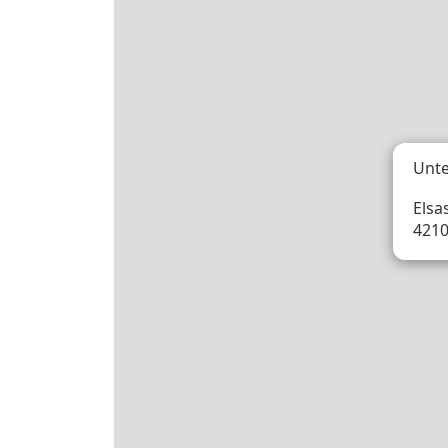
Unte
Elsas
4210