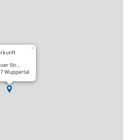
×
rkunft
ser Str. ,
7 Wuppertal