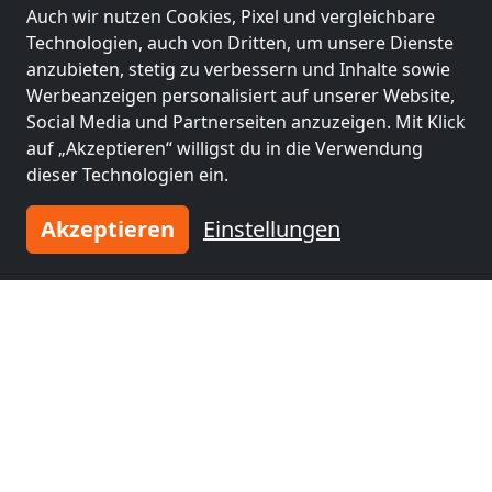
Auch wir nutzen Cookies, Pixel und vergleichbare
Monteurzimmern und Pensionen
Technologien, auch von Dritten, um unsere Dienste
anzubieten, stetig zu verbessern und Inhalte sowie
Monteurzimmer
Monteurzimmer
Werbeanzeigen personalisiert auf unserer Website,
nähe
nähe
Social Media und Partnerseiten anzuzeigen. Mit Klick
Heilbronn
(33 km)
Ludwigsburg
(45
auf „Akzeptieren“ willigst du in die Verwendung
km)
dieser Technologien ein.
Akzeptieren
Einstellungen
Monteurzimmer
Monteurzimmer
nähe
nähe
Esslingen am
Stuttgart
(54 km)
Neckar
(50 km)
Monteurzimmer
nähe
Aalen
(64 km)