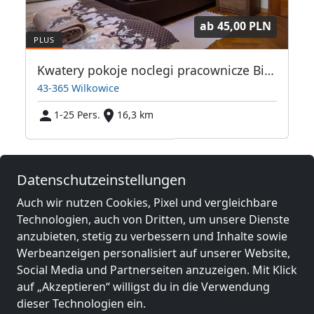
ab
45,00 PLN
ielsko-Biała
Kwatery pokoje noclegi pracownicze Bielsko Biała Wilkowice
43-365 Wilkowice
1-25 Pers.
16,3 km
Benachbarte Orte mit
Datenschutzeinstellungen
Monteurzimmern und Pensionen
Auch wir nutzen Cookies, Pixel und vergleichbare
Technologien, auch von Dritten, um unsere Dienste
Monteurzimmer
Monteurzimmer
anzubieten, stetig zu verbessern und Inhalte sowie
nähe
nähe
Werbeanzeigen personalisiert auf unserer Website,
Kattowitz
(35 km)
Sosnowiec
(39 km)
Social Media und Partnerseiten anzuzeigen. Mit Klick
auf „Akzeptieren“ willigst du in die Verwendung
dieser Technologien ein.
Monteurzimmer
Monteurzimmer