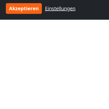
nähe
nähe
Akzeptieren
Einstellungen
Beuthen
(45 km)
Zabrze
(47 km)
Monteurzimmer
nähe
Gleiwitz
(51 km)
Tragen Sie Ihre Unterkunft
ein
und schließen Sie sich
tausenden
zufriedenen Vermietern an!