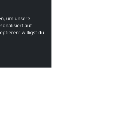
ten, um unsere
onalisiert auf
ptieren“ willigst du
zeg Dolny
LN
ab
50,00 PLN