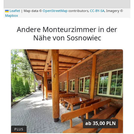
Leaflet
|
Map data ©
OpenStreetMap
contributors,
CC-BY-SA
, Imagery ©
Mapbox
Andere Monteurzimmer in der
Nähe von Sosnowiec
ab
35,00 PLN