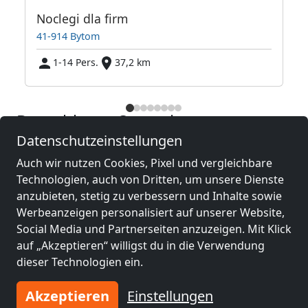
Noclegi dla firm
41-914 Bytom
1-14 Pers.
37,2 km
Benachbarte Orte mit
Monteurzimmern und Pensionen
Datenschutzeinstellungen
Auch wir nutzen Cookies, Pixel und vergleichbare
Monteurzimmer
Monteurzimmer
Technologien, auch von Dritten, um unsere Dienste
nähe
nähe
anzubieten, stetig zu verbessern und Inhalte sowie
Sosnowiec
(12 km)
Kattowitz
(20 km)
Werbeanzeigen personalisiert auf unserer Website,
Social Media und Partnerseiten anzuzeigen. Mit Klick
auf „Akzeptieren“ willigst du in die Verwendung
Monteurzimmer
Monteurzimmer
dieser Technologien ein.
nähe
nähe
Zabrze
(44 km)
Czenstochau
(53 km)
Akzeptieren
Einstellungen