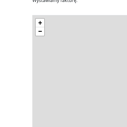
Wystawiamy fakturę.
+
−