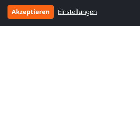
Akzeptieren
Einstellungen
Tragen Sie Ihre Unterkunft
ein
und schließen Sie sich
tausenden
zufriedenen Vermietern an!
Jetzt Unterkunft eintragen