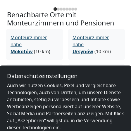
Benachbarte Orte mit
Monteurzimmern und Pensionen
Monteurzimmer
Monteurzimmer
nähe
nähe
Mokotów
(10 km)
Ursynów
(10 km)
Monteurzimmer
Monteurzimmer
Datenschutzeinstellungen
nähe
nähe
Auch wir nutzen Cookies, Pixel und vergleichbare
Wola
(10 km)
Warschau
(10 km)
Technologien, auch von Dritten, um unsere Dienste
anzubieten, stetig zu verbessern und Inhalte sowie
Werbeanzeigen personalisiert auf unserer Website,
Monteurzimmer
Social Media und Partnerseiten anzuzeigen. Mit Klick
nähe
auf „Akzeptieren“ willigst du in die Verwendung
Praga Południe
(17
dieser Technologien ein.
km)