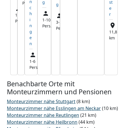
n
st
g
Pers.
km
g
c
e
h
r
1-90
3,3
i
1-10
19,8
Pers.
km
3-25
20,3
n
Pers.
km
Pers.
km
g
11,8
e
km
n
1-6
17,9
Pers.
km
Benachbarte Orte mit
Monteurzimmern und Pensionen
Monteurzimmer nähe Stuttgart
(8 km)
Monteurzimmer nähe Esslingen am Neckar
(10 km)
Monteurzimmer nähe Reutlingen
(21 km)
Monteurzimmer nähe Heilbronn
(44 km)