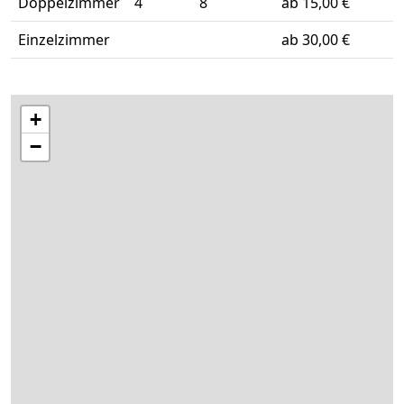
Doppelzimmer
4
8
ab 15,00 €
Einzelzimmer
ab 30,00 €
+
−