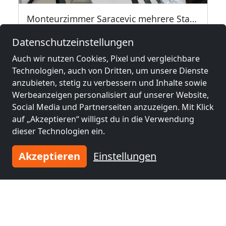
Monteurzimmer Saracevic mehrere Standorte
50676 Köln
Datenschutzeinstellungen
1-500 Pers.
14,8 km
Auch wir nutzen Cookies, Pixel und vergleichbare
Technologien, auch von Dritten, um unsere Dienste
anzubieten, stetig zu verbessern und Inhalte sowie
Benachbarte Orte mit
Werbeanzeigen personalisiert auf unserer Website,
Monteurzimmern und Pensionen
Social Media und Partnerseiten anzuzeigen. Mit Klick
auf „Akzeptieren“ willigst du in die Verwendung
dieser Technologien ein.
Monteurzimmer
Monteurzimmer
nähe
nähe
Akzeptieren
Einstellungen
Köln
(14 km)
Düsseldorf
(31 km)
Monteurzimmer
Monteurzimmer
nähe
nähe
Duisburg
(52 km)
Essen
(58 km)