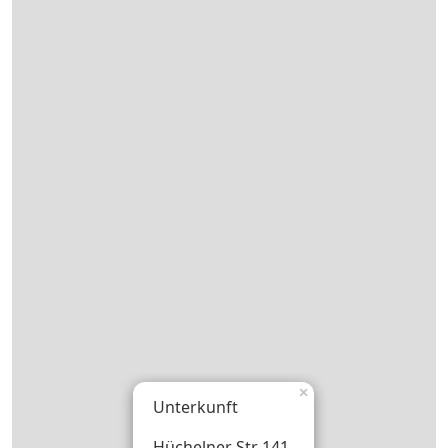
×
Unterkunft
Hüchelner Str 141,