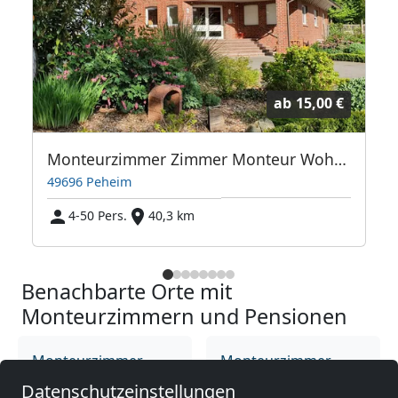
ab
15,00 €
Monteurzimmer Zimmer Monteur Wohnung mieten
49696 Peheim
4-50 Pers.
40,3 km
Benachbarte Orte mit
Monteurzimmern und Pensionen
Monteurzimmer
Monteurzimmer
nähe
nähe
Datenschutzeinstellungen