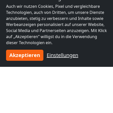
Lingen
(24 km)
Rheine
(41 km)
Auch wir nutzen Cookies, Pixel und vergleichbare
Technologien, auch von Dritten, um unsere Dienste
anzubieten, stetig zu verbessern und Inhalte sowie
Monteurzimmer
Monteurzimmer
Werbeanzeigen personalisiert auf unserer Website,
nähe
nähe
Social Media und Partnerseiten anzuzeigen. Mit Klick
Nordhorn
(49 km)
Emmen
(59 km)
auf „Akzeptieren“ willigst du in die Verwendung
dieser Technologien ein.
Monteurzimmer
Akzeptieren
Einstellungen
nähe
Osnabrück
(70 km)
Tragen Sie Ihre Unterkunft
ein