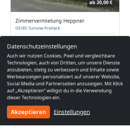
ab
20,00 €
Zimmervermietung Heppner
03185 Turnow-Preilack
6,2 km
Datenschutzeinstellungen
Auch wir nutzen Cookies, Pixel und vergleichbare
Benachbarte Orte mit
Technologien, auch von Dritten, um unsere Dienste
anzubieten, stetig zu verbessern und Inhalte sowie
Monteurzimmern und Pensionen
Werbeanzeigen personalisiert auf unserer Website,
Social Media und Partnerseiten anzuzeigen. Mit Klick
Monteurzimmer
Monteurzimmer
auf „Akzeptieren“ willigst du in die Verwendung
nähe
nähe
dieser Technologien ein.
Cottbus
(22 km)
Eisenhüttenstadt
(29 km)
Akzeptieren
Einstellungen
Monteurzimmer
Monteurzimmer