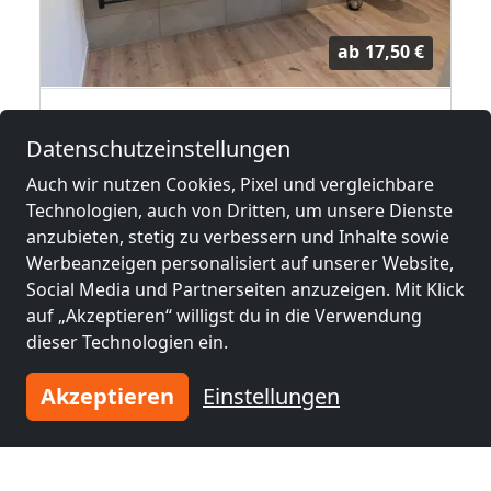
ab
17,50 €
TZT anrufen! Wir sprechen auch Polnisch
Monteurzimmer Oberhausen
Datenschutzeinstellungen
46047 Oberhausen
Auch wir nutzen Cookies, Pixel und vergleichbare
1-24 Pers.
23,5 km
Technologien, auch von Dritten, um unsere Dienste
anzubieten, stetig zu verbessern und Inhalte sowie
Werbeanzeigen personalisiert auf unserer Website,
Benachbarte Orte mit
Social Media und Partnerseiten anzuzeigen. Mit Klick
Monteurzimmern und Pensionen
auf „Akzeptieren“ willigst du in die Verwendung
dieser Technologien ein.
Monteurzimmer
Monteurzimmer
Akzeptieren
Einstellungen
nähe
nähe
Duisburg
(24 km)
Essen
(35 km)